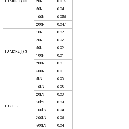
TU-MBR(T)-G3
20N
0.016
50N
0.04
100N
0.056
200N
0.047
10N
0.02
20N
0.02
50N
0.02
TU-MXR2(T)-G
100N
0.01
200N
0.01
500N
0.01
5kN
0.03
10kN
0.03
20kN
0.03
50kN
0.04
TU-GR-G
100kN
0.04
200kN
0.06
500kN
0.04