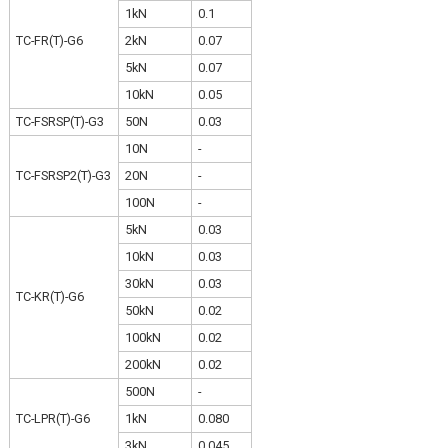
1kN
0.1
TC-FR(T)-G6
2kN
0.07
5kN
0.07
10kN
0.05
TC-FSRSP(T)-G3
50N
0.03
10N
-
TC-FSRSP2(T)-G3
20N
-
100N
-
5kN
0.03
10kN
0.03
30kN
0.03
TC-KR(T)-G6
50kN
0.02
100kN
0.02
200kN
0.02
500N
-
TC-LPR(T)-G6
1kN
0.080
3kN
0.045