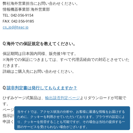
弊社海外営業担当にお問い合わせください。
情報機器事業部 海外営業部
TEL: 042-356-9154
FAX: 042-356-9185
cs_ipd@teac.jp
Q 海外での保証規定を教えてください。
保証期間は日本国内同様、販売後1年です。
※海外での保証につきましては、すべて代理店経由での対応とさせていた
だきます。
詳細はご購入先にお問い合わせください。
Q
該非判定書は発行してもらえますか？
ひずみゲージ式製品は、
輸出該否判定ページ
よりダウンロードが可能で
す。
ページ内の注意書きに同意した上で、ダウンロードをお願いいたします。
指示計は、定型書式に必要事項を記入し、非該当証明書発行サービスから
申請ください。5営業日程度で発行いたします。