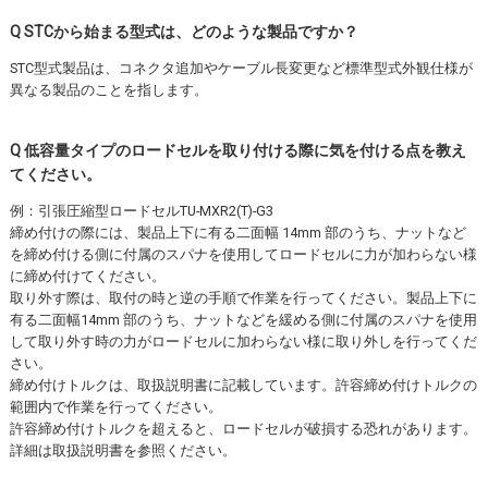
Q STCから始まる型式は、どのような製品ですか？
STC型式製品は、コネクタ追加やケーブル⾧変更など標準型式外観仕様が
異なる製品のことを指します。
Q 低容量タイプのロードセルを取り付ける際に気を付ける点を教え
てください。
例：引張圧縮型ロードセルTU-MXR2(T)-G3
締め付けの際には、製品上下に有る二面幅 14mm 部のうち、ナットなど
を締め付ける側に付属のスパナを使用してロードセルに力が加わらない様
に締め付けてください。
取り外す際は、取付の時と逆の手順で作業を行ってください。製品上下に
有る二面幅14mm 部のうち、ナットなどを緩める側に付属のスパナを使用
して取り外す時の力がロードセルに加わらない様に取り外しを行ってくだ
さい。
締め付けトルクは、取扱説明書に記載しています。許容締め付けトルクの
範囲内で作業を行ってください。
許容締め付けトルクを超えると、ロードセルが破損する恐れがあります。
詳細は取扱説明書を参照ください。