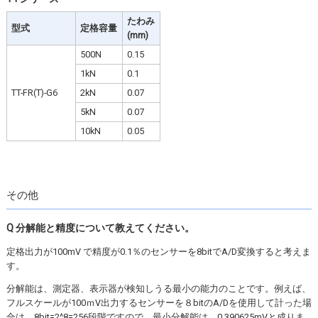
たわみ
型式
定格容量
(mm)
500N
0.15
1kN
0.1
TT-FR(T)-G6
2kN
0.07
5kN
0.07
10kN
0.05
その他
Q 分解能と精度について教えてください。
定格出力が100mV で精度が0.1％のセンサーを8bitでA/D変換すると考えま
す。
分解能は、測定器、表示器が検知しうる最小の能力のことです。例えば、
フルスケールが100ｍV出力するセンサーを８bitのA/Dを使用して計った場
合は、8bit=2^8=256段階ですので、最小分解能は、0.390625mVと成りま