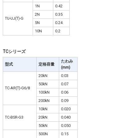
1N
0.42
2N
0.35
TU-UJ(T)-G
5N
0.24
10N
0.2
TCシリーズ
たわみ
型式
定格容量
(mm)
20kN
0.03
50kN
0.07
TC-AR(T)-G6/8
100kN
0.06
200kN
0.09
10kN
0.020
TC-BSR-G3
20kN
0.040
50kN
0.050
500N
0.15