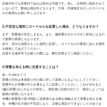
圧縮方向でも容量内であれば表示は可能です。但し、出荷時に検定されて
いないので、数値は保証外となります。引張・圧縮検定を行ったロードセ
ルの使用をお願い申し上げます。
Q 不安定な場所にロードセルを設置した場合、どうなりますか？
まず、荷重値が安定しません。また、偏荷重がかかりやすい状況になるの
で故障の原因にもなります。
必ず、充分な強度をもった場所に設置し、ロードセルが垂直にあたる場所
を確保してあげてください。
設置する場所等でお困りの際には、弊社営業までご相談ください。
Q 荷重を加える時に注意することは？
例：TC-ARタイプ
荷重の方向は本体取り付け面に対して直角になるようにしてください。
荷重中心が本機の中心を通るように設置してください。これがずれると
(偏心荷重) ねじれなどが発生し、測定値に誤差が出たり、場合によっては
破損の原因になります。
本機の荷重受け部 (球面) に温度差のある物を接触させて荷重を加える場
合、本機の出力値が不安定になり、正確な測定ができないことがありま