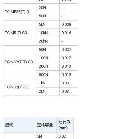
20N
-
TC-MFSR(T)-G
50N
-
5kN
0.008
TC-MR(T)-G3
10kN
0.016
20kN
-
50N
0.007
100N
0.012
TC-NSRSP(T)-G3
200N
0.013
500N
0.015
1kN
0.03
TC-NSR(T)-G3
2kN
0.03
たわみ
型式
定格容量
(mm)
5N
0.02