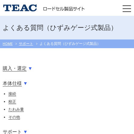
togg
navi
よくある質問（ひずみゲージ式製品）
HOME
サポート
よくある質問（ひずみゲージ式製品）
購入・選定
▼
本体仕様
▼
接続
校正
たわみ量
その他
サポート
▼