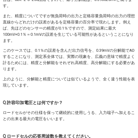
す。
また、精度についてですが無負荷時の出力と定格容量負荷時の出力の理想
直線からどれだけの誤差があるを定格容量の百分率で現わします。例え
ば、先ほどのセンサーの精度が0.1％ですので、測定結果に最大
100mV×0.1％＝0.1mVの誤差を生じている可能性があるということになり
ます。
このケースでは、0.1％の誤差を含んだ出力信号を、0.39mVの分解能でAD
することになり、測定系全体では、実際の現象を、広義の意味で精度よく
計るためには、精度と分解能をそれぞれ高精度、高分解能にする必要があ
ります。
上のように、分解能と精度については似ているようで、全く違う性能を表
現しています。
Q 許容印加電圧とは何ですか？
ロードセルがその仕様を保って継続的に使用しうる、入力端子へ加えるこ
との出来る最大の電圧をいいます。
Q ロードセルの応答周波数を教えてください。