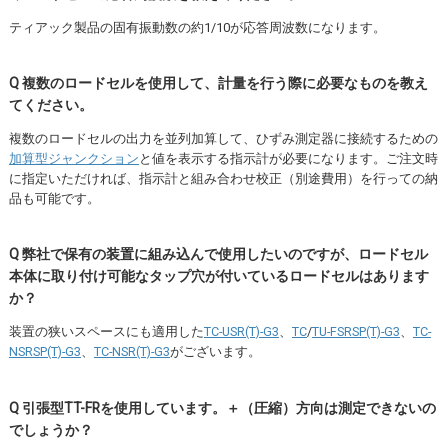
ティアック製品の固有振動数の約1/10が応答周波数になります。
Q 複数のロードセルを使用して、計量を行う際に必要なものを教え
てください。
複数のロードセルの出力を並列加算して、ひずみ測定器に接続するための
加算型ジャンクション
と値を表示する指示計
が必要になります。ご注文時
に指定いただければ、指示計と組み合わせ校正（別途費用）を行っての納
品も可能です。
Q 弊社で保有の装置に組み込んで使用したいのですが、ロードセル
本体に取り付け可能なタップ穴が付いているロードセルはあります
か？
装置の狭いスペースにも適用した
TC-USR(T)-G3
、
TC
/
TU-FSRSP(T)-G3
、
TC-
NSRSP(T)-G3
、
TC-NSR(T)-G3
がございます。
Q 引張型TT-FRを使用しています。＋（圧縮）方向は測定できないの
でしょうか？