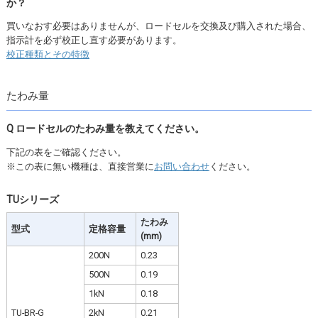
か？
買いなおす必要はありませんが、ロードセルを交換及び購入された場合、
指示計を必ず校正し直す必要があります。
校正種類とその特徴
たわみ量
Q ロードセルのたわみ量を教えてください。
下記の表をご確認ください。
※この表に無い機種は、直接営業に
お問い合わせ
ください。
TUシリーズ
たわみ
型式
定格容量
(mm)
200N
0.23
500N
0.19
1kN
0.18
TU-BR-G
2kN
0.21