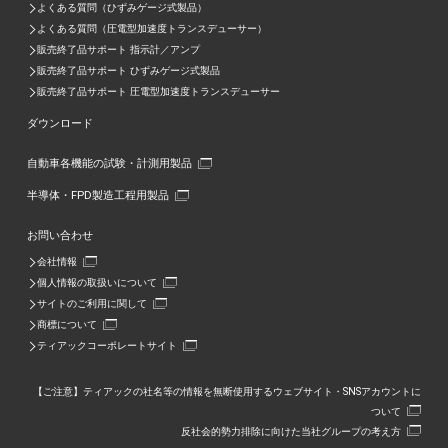
よくある質問（ひずみゲージ式製品）
よくある質問（圧電型加速度トランスデューサー）
販売終了品サポート 指示計／アンプ
販売終了品サポート ひずみゲージ式製品
販売終了品サポート 圧電型加速度トランスデューサー
ダウンロード
自動車各機能の試験・計測用製品
半導体・FPD製造工程用製品
お問い合わせ
会社情報
個人情報の取扱いについて
サイトのご利用に関して
商標について
ティアックコーポレートサイト
【ご注意】ティアックの社名等の情報を無断使用するウェブサイト・SNSアカウントに
ついて
反社会的勢力排除に向けた当社グループの考え方