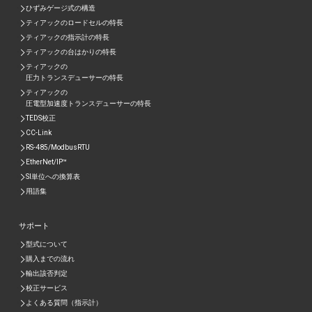
ひずみゲージ式の構造
ティアックのロードセルの特長
ティアックの指示計の特長
ティアックの台はかりの特長
ティアックの
圧力トランスデューサーの特長
ティアックの
圧電型加速度トランスデューサーの特⾧
TEDS校正
CC-Link
RS-485/ModbusRTU
EtherNet/IP™
SI単位への換算表
用語集
サポート
型式について
購入までの流れ
輸出該否判定
校正サービス
よくある質問（指示計）