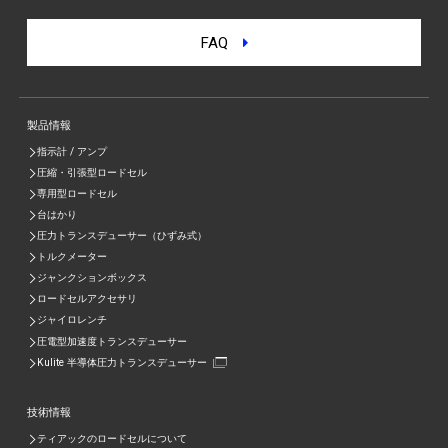
FAQ
製品情報
指示計 / アンプ
圧縮・引張型ロードセル
専用型ロードセル
台はかり
圧力トランスデューサー（ひずみ式）
トルクメーター
ジャンクションボックス
ロードセルアクセサリ
ジャイロレンチ
圧電型加速度トランスデューサー
Kulite 半導体圧力トランスデューサー
技術情報
ティアックのロードセルについて