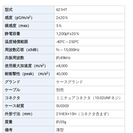
型式
621HT
2
感度（pC/m/s
）
2±20％
横感度（max）
5％
静電容量
1,200pF±20％
温度補償範囲
-40℃～250℃
周波数応答（±3dB）
fc～15,000Hz
共振周波数
約45kHz
2
使用最大加速度（m/s
）
±8,000
2
耐衝撃性（peak）（m/s
）
40,000
グランド
ケースグランド
ケーブル
別売
コネクタ
ミニチュアコネクタ（10-32UNFネジ）
ケース材質
SUS303
外形寸法（mm）
21HEX×15H（コネクタ含まず）
質量
約55g
備考
薄型