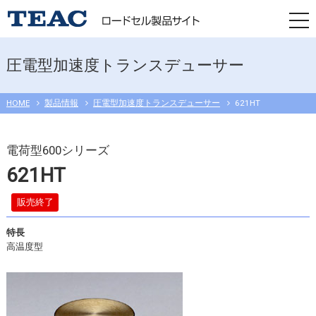
togg
navi
圧電型加速度トランスデューサー
HOME
製品情報
圧電型加速度トランスデューサー
621HT
電荷型600シリーズ
621HT
販売終了
特長
高温度型