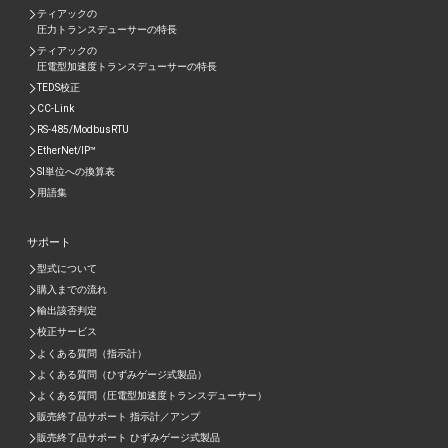
ティアックの
圧力トランスデューサーの特長
ティアックの
圧電型加速度トランスデューサーの特⾧
TEDS校正
CC-Link
RS-485/ModbusRTU
EtherNet/IP™
SI単位への換算表
用語集
サポート
型式について
購入までの流れ
輸出該否判定
校正サービス
よくある質問（指示計）
よくある質問（ひずみゲージ式製品）
よくある質問（圧電型加速度トランスデューサー）
販売終了品サポート 指示計／アンプ
販売終了品サポート ひずみゲージ式製品