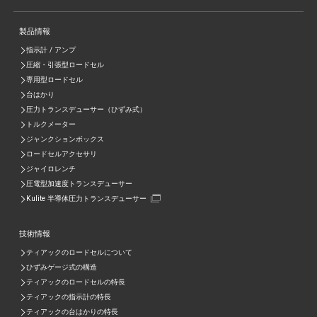
製品情報
指示計 / アンプ
圧縮・引張型ロードセル
専用型ロードセル
台はかり
圧力トランスデューサー（ひずみ式）
トルクメーター
ジャンクションボックス
ロードセルアクセサリ
ジャイロレンチ
圧電型加速度トランスデューサー
Kulite 半導体圧力トランスデューサー
技術情報
ティアックのロードセルについて
ひずみゲージ式の構造
ティアックのロードセルの特長
ティアックの指示計の特長
ティアックの台はかりの特長