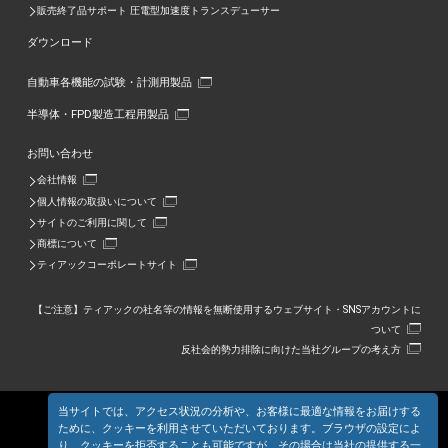
販売終了品サポート 圧電型加速度トランスデューサー
ダウンロード
自動車各機能の試験・計測用製品
半導体・FPD製造工程用製品
お問い合わせ
会社情報
個人情報の取扱いについて
サイトのご利用に関して
商標について
ティアックコーポレートサイト
【ご注意】ティアックの社名等の情報を無断使用するウェブサイト・SNSアカウントに
ついて
反社会的勢力排除に向けた当社グループの考え方
当サイトでは、アクセス状況の分析や、お客様に最適な情報をお届けする
ために、クッキーを利用させていただいております。ブラウザの設定によ
り、クッキーを拒否することも可能ですが、その場合は当社の提供する一