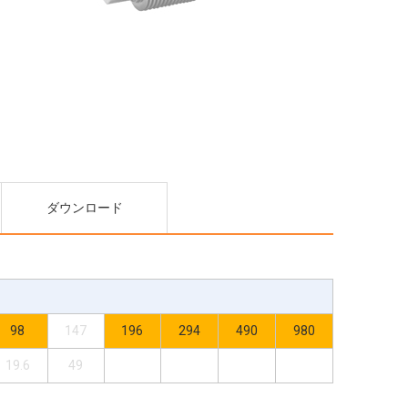
ダウンロード
98
147
196
294
490
980
19.6
49