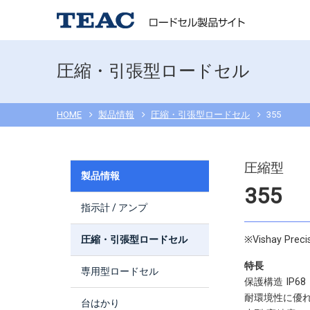
圧縮・引張型ロードセル
HOME
製品情報
圧縮・引張型ロードセル
355
圧縮型
製品情報
355
指示計 / アンプ
圧縮・引張型ロードセル
※Vishay Preci
特長
専用型ロードセル
保護構造 IP68
耐環境性に優
台はかり