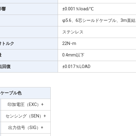
影響
±0.001％load/℃
φ5.6、6芯シールドケーブル、3m直
ステンレス
けトルク
22N･m
量
0.4mm以下
点回復
±0.017％LOAD
ケーブル色
印加電圧（EXC）+
センシング（SEN）+
出力信号（SIG）+