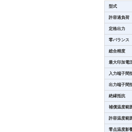
型式
許容過負荷
定格出力
零バランス
総合精度
最大印加電
入力端子間
出力端子間
絶縁抵抗
補償温度範
許容温度範
零点温度影