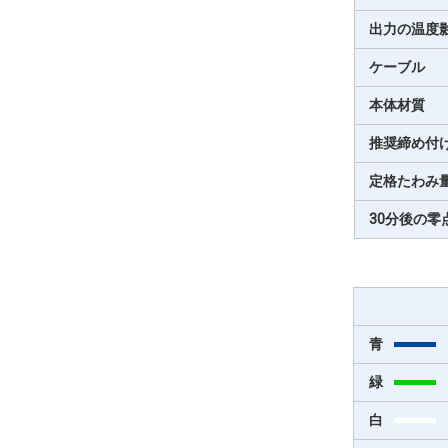
出力の温度
ケーブル
本体材質
推奨締め付
定格たわみ
30分後の零
青
緑
白