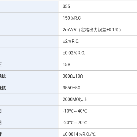
355
150％R.C.
2mV/V（定格出力誤差±0.1％）
±2％R.O.
±0.02％R.O.
圧
15V
抵抗
380Ω±10Ω
抵抗
355Ω±5Ω
2000MΩ以上
囲
-10℃～40℃
囲
-20℃～70℃
響
±0.0014％R.O./℃