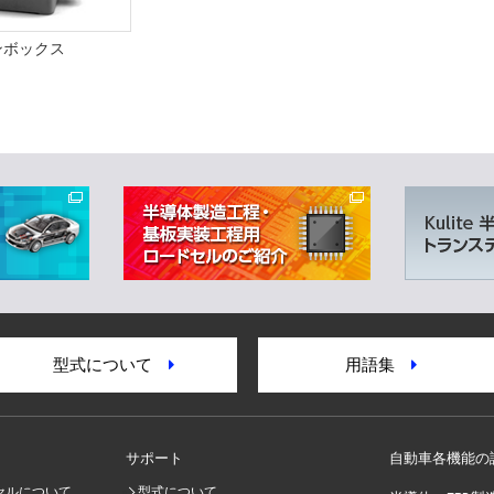
ンボックス
型式について
用語集
サポート
自動車各機能の
セルについて
型式について