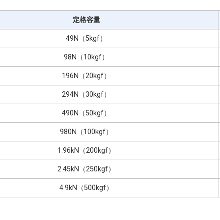
定格容量
49N（5kgf）
98N（10kgf）
196N（20kgf）
294N（30kgf）
490N（50kgf）
980N（100kgf）
1.96kN（200kgf）
2.45kN（250kgf）
4.9kN（500kgf）