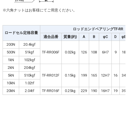
※六角ナットはお客様にてご用意ください。
ロッドエンドベアリングTF-RR
ロードセル定格容量
適合品番
質量(約)
A
B
φC
D
φE
200N
20.4kgf
500N
51kgf
TF-RR006F
0.02kg
126
108
6H7
9
18
1kN
102kgf
2kN
204kgf
5kN
510kgf
TF-RR012F
0.15kg
199
165
12H7
16
34
10kN
1.02tf
20kN
2.04tf
TF-RR016F
0.25kg
229
190
16H7
19
39