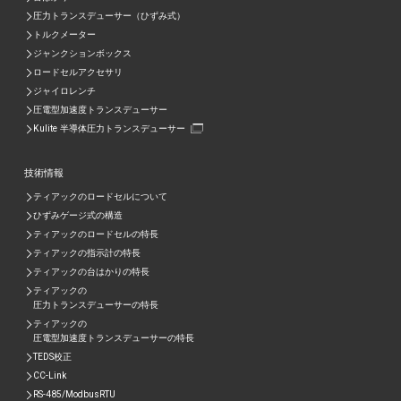
圧力トランスデューサー（ひずみ式）
トルクメーター
ジャンクションボックス
ロードセルアクセサリ
ジャイロレンチ
圧電型加速度トランスデューサー
Kulite 半導体圧力トランスデューサー
技術情報
ティアックのロードセルについて
ひずみゲージ式の構造
ティアックのロードセルの特長
ティアックの指示計の特長
ティアックの台はかりの特長
ティアックの
圧力トランスデューサーの特長
ティアックの
圧電型加速度トランスデューサーの特⾧
TEDS校正
CC-Link
RS-485/ModbusRTU