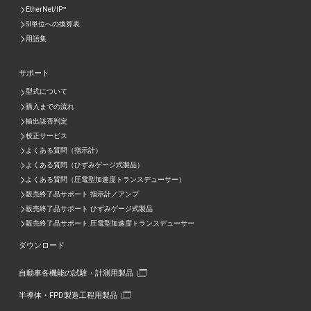
EtherNet/IP™
SI単位への換算表
用語集
サポート
型式について
購入までの流れ
輸出該否判定
校正サービス
よくある質問（指示計）
よくある質問（ひずみゲージ式製品）
よくある質問（圧電型加速度トランスデューサー）
販売終了品サポート 指示計／アンプ
販売終了品サポート ひずみゲージ式製品
販売終了品サポート 圧電型加速度トランスデューサー
ダウンロード
自動車各機能の試験・計測用製品
半導体・FPD製造工程用製品