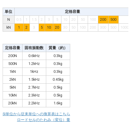
単位
定格容量
N
0.5
1
1.5
2
3
5
10
20
50
100
200
500
kN
1
2
3
5
10
20
30
50
100
200
300
500
1000
定格容量
固有振動数
質量（約）
200N
0.6kHz
0.3kg
500N
1.2kHz
0.3kg
1kN
1kHz
0.3kg
2kN
1.5kHz
0.45kg
5kN
2.7kHz
0.5kg
10kN
2.3kHz
0.5kg
20kN
2.2kHz
1.6kg
SI単位から従来単位への換算表はこちら
ロードセルのたわみ（変位）量