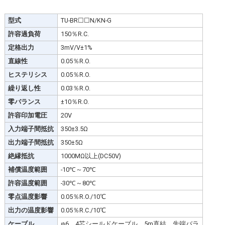
型式
TU-BR☐☐N/KN-G
許容過負荷
150％R.C.
定格出力
3mV/V±1%
直線性
0.05％R.O.
ヒステリシス
0.05％R.O.
繰り返し性
0.03％R.O.
零バランス
±10％R.O.
許容印加電圧
20V
入力端子間抵抗
350±3.5Ω
出力端子間抵抗
350±5Ω
絶縁抵抗
1000MΩ以上(DC50V)
補償温度範囲
-10℃～70℃
許容温度範囲
-30℃～80℃
零点温度影響
0.05％R.O./10℃
出力の温度影響
0.05％R.C./10℃
ケーブル
φ6、4芯シールドケーブル、5m直結、先端バラ