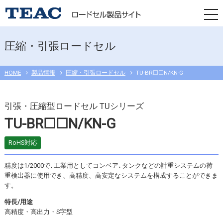
togg
navi
圧縮・引張ロードセル
HOME
製品情報
圧縮・引張ロードセル
TU-BR☐☐N/KN-G
引張・圧縮型ロードセル TUシリーズ
TU-BR☐☐N/KN-G
RoHS対応
精度は1/2000で､工業用としてコンベア､タンクなどの計重システムの荷
重検出器に使用でき、高精度、高安定なシステムを構成することができま
す。
特長/用途
高精度・高出力・S字型