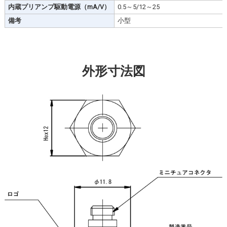
内蔵プリアンプ駆動電源（mA/V）
0.5～5/12～25
備考
小型
外形寸法図