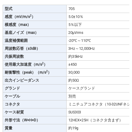
型式
705
2
感度（mV/m/s
）
5.0±10％
横感度（max）
5％以下
基底ノイズ（max）
20μVrms
温度補償範囲
-20℃～110℃
周波数応答（±3dB）
3Hz～12,000Hz
共振周波数
約35kHz
2
使用最大加速度（m/s
）
±450
2
耐衝撃性（peak）（m/s
）
30,000
出力インピーダンス
約50Ω
グランド
ケースグランド
ケーブル
別売
コネクタ
ミニチュアコネクタ（10-32UNFネジ
ケース材質
SUS303
外形寸法（W×H×D）
12HEX×25H（コネクタ含まず）
質量
約19g