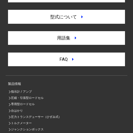
型式について
用語集
FAQ
製品情報
指示計 / アンプ
圧縮・引張型ロードセル
専用型ロードセル
台はかり
圧力トランスデューサー（ひずみ式）
トルクメーター
ジャンクションボックス