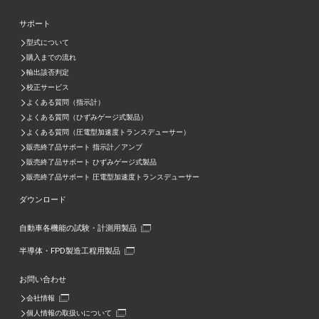
サポート
型式について
購入までの流れ
輸出該否判定
校正サービス
よくある質問（指示計）
よくある質問（ひずみゲージ式製品）
よくある質問（圧電型加速度トランスデューサー）
販売終了品サポート 指示計／アンプ
販売終了品サポート ひずみゲージ式製品
販売終了品サポート 圧電型加速度トランスデューサー
ダウンロード
自動車各機能の試験・計測用製品
半導体・FPD製造工程用製品
お問い合わせ
会社情報
個人情報の取扱いについて