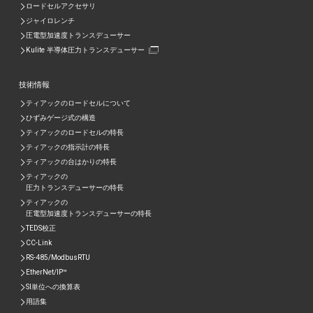
ロードセルアクセサリ
ジャイロレンチ
圧電型加速度トランスデューサー
Kulite 半導体圧力トランスデューサー
技術情報
ティアックのロードセルについて
ひずみゲージ式の構造
ティアックのロードセルの特長
ティアックの指示計の特長
ティアックの台はかりの特長
ティアックの
圧力トランスデューサーの特長
ティアックの
圧電型加速度トランスデューサーの特⾧
TEDS校正
CC-Link
RS-485/ModbusRTU
EtherNet/IP™
SI単位への換算表
用語集