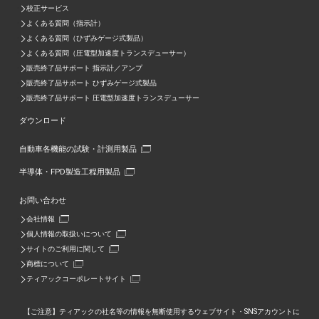
校正サービス
よくある質問（指示計）
よくある質問（ひずみゲージ式製品）
よくある質問（圧電型加速度トランスデューサー）
販売終了品サポート 指示計／アンプ
販売終了品サポート ひずみゲージ式製品
販売終了品サポート 圧電型加速度トランスデューサー
ダウンロード
自動車各機能の試験・計測用製品
半導体・FPD製造工程用製品
お問い合わせ
会社情報
個人情報の取扱いについて
サイトのご利用に関して
商標について
ティアックコーポレートサイト
【ご注意】ティアックの社名等の情報を無断使用するウェブサイト・SNSアカウントに