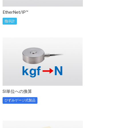
EtherNet/IP™
指示計
SI単位への換算
ひずみゲージ式製品