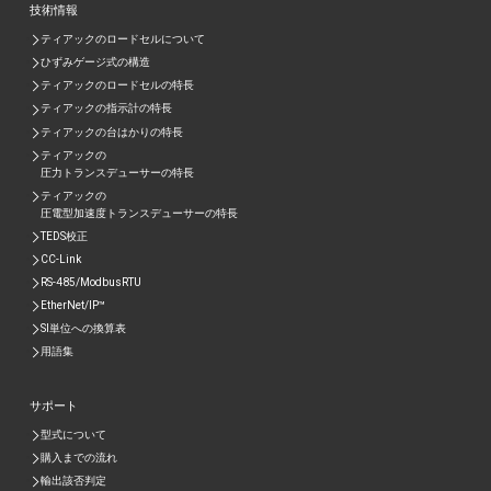
技術情報
ティアックのロードセルについて
ひずみゲージ式の構造
ティアックのロードセルの特長
ティアックの指示計の特長
ティアックの台はかりの特長
ティアックの
圧力トランスデューサーの特長
ティアックの
圧電型加速度トランスデューサーの特⾧
TEDS校正
CC-Link
RS-485/ModbusRTU
EtherNet/IP™
SI単位への換算表
用語集
サポート
型式について
購入までの流れ
輸出該否判定