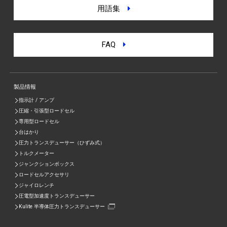
用語集
FAQ
製品情報
指示計 / アンプ
圧縮・引張型ロードセル
専用型ロードセル
台はかり
圧力トランスデューサー（ひずみ式）
トルクメーター
ジャンクションボックス
ロードセルアクセサリ
ジャイロレンチ
圧電型加速度トランスデューサー
Kulite 半導体圧力トランスデューサー