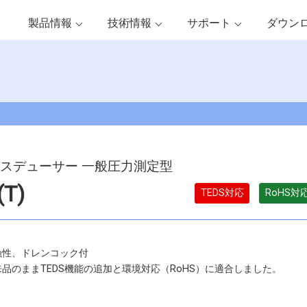
製品情報
技術情報
サポート
ダウン
スデューサー 一般圧力測定型
(T)
TEDS対応
RoHS対
蝕性、ドレンコック付
品のままTEDS機能の追加と環境対応（RoHS）に適合しました。