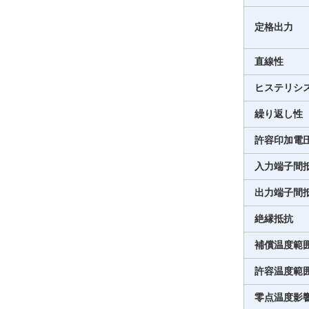
定格出力
直線性
ヒステリシ
繰り返し性
許容印加電
入力端子間
出力端子間
絶縁抵抗
補償温度範
許容温度範
零点温度影