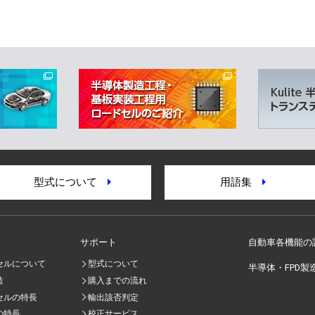
型式について
用語集
サポート
自動車各機能の
セルについて
型式について
半導体・FPD製
造
購入までの流れ
セルの特長
輸出該否判定
の特長
校正サービス