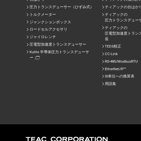
圧力トランスデューサー（ひずみ式）
ティアックの台はか
トルクメーター
ティアックの
圧力トランスデュー
ジャンクションボックス
ティアックの
ロードセルアクセサリ
圧電型加速度トラン
ジャイロレンチ
⾧
圧電型加速度トランスデューサー
TEDS校正
Kulite 半導体圧力トランスデューサ
CC-Link
ー
RS-485/ModbusRTU
EtherNet/IP™
SI単位への換算表
用語集