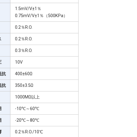
1.5mV/V±1％
0.75mV/V±1％（500KPa）
0.2％R.O.
ス
0.2％R.O.
0.3％R.O.
圧
10V
抵抗
400±60Ω
抵抗
350±3.5Ω
1000MΩ以上
囲
-10℃～60℃
囲
-20℃～80℃
響
0.2％R.O./10℃