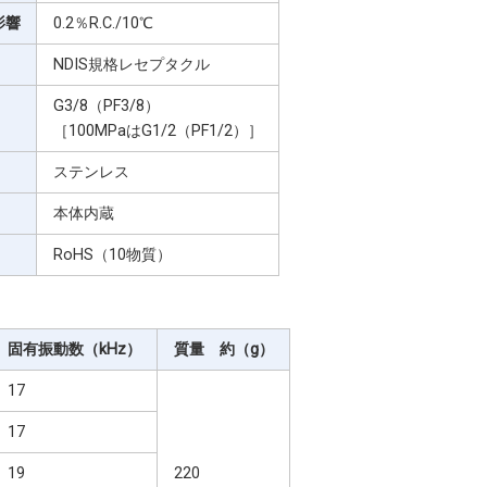
影響
0.2％R.C./10℃
NDIS規格レセプタクル
G3/8（PF3/8）
［100MPaはG1/2（PF1/2）］
ステンレス
本体内蔵
RoHS（10物質）
固有振動数（kHz）
質量 約（g）
17
17
19
220