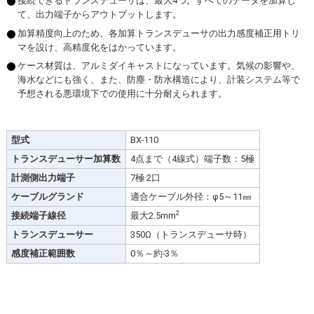
接続できるトランスデューサは、最大4つ。すべてのデータを加算し
て、出力端子からアウトプットします。
加算精度向上のため、各加算トランスデューサの出力感度補正用トリ
マを設け、高精度化をはかっています。
ケース材質は、アルミダイキャストになっています。気候の影響や、
海水などにも強く、また、防塵・防水構造により、計装システム等で
予想される悪環境下での使用に十分耐えられます。
型式
BX-110
トランスデューサー加算数
4点まで（4線式）端子数：5極
計測側出力端子
7極 2口
ケーブルグランド
適合ケーブル外径：φ5～11㎜
2
接続端子線径
最大2.5mm
トランスデューサー
350Ω（トランスデューサ時）
感度補正範囲数
0％～約-3％