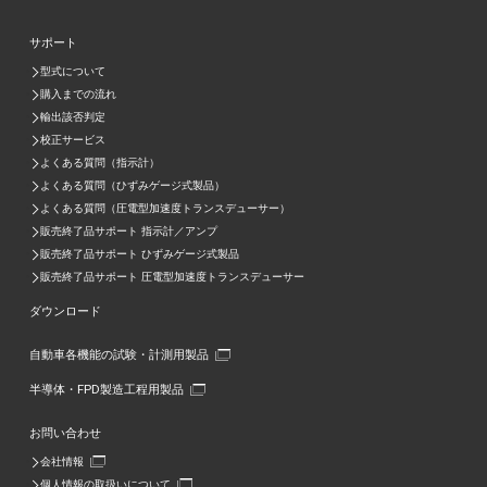
サポート
型式について
購入までの流れ
輸出該否判定
校正サービス
よくある質問（指示計）
よくある質問（ひずみゲージ式製品）
よくある質問（圧電型加速度トランスデューサー）
販売終了品サポート 指示計／アンプ
販売終了品サポート ひずみゲージ式製品
販売終了品サポート 圧電型加速度トランスデューサー
ダウンロード
自動車各機能の試験・計測用製品
半導体・FPD製造工程用製品
お問い合わせ
会社情報
個人情報の取扱いについて