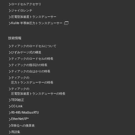
ロードセルアクセサリ
ジャイロレンチ
圧電型加速度トランスデューサー
Kulite 半導体圧力トランスデューサー
技術情報
ティアックのロードセルについて
ひずみゲージ式の構造
ティアックのロードセルの特長
ティアックの指示計の特長
ティアックの台はかりの特長
ティアックの
圧力トランスデューサーの特長
ティアックの
圧電型加速度トランスデューサーの特⾧
TEDS校正
CC-Link
RS-485/ModbusRTU
EtherNet/IP™
SI単位への換算表
用語集