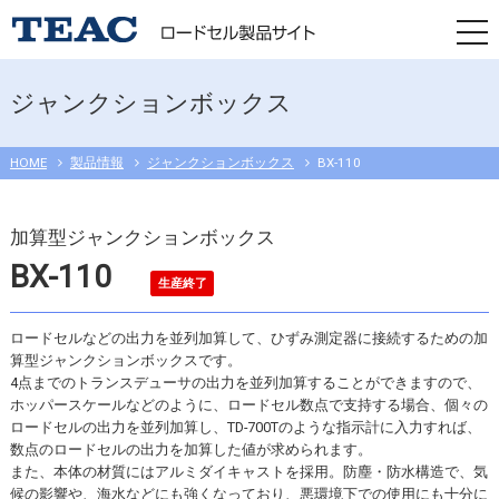
togg
navi
ジャンクションボックス
HOME
製品情報
ジャンクションボックス
BX-110
加算型ジャンクションボックス
BX-110
生産終了
ロードセルなどの出力を並列加算して、ひずみ測定器に接続するための加
算型ジャンクションボックスです。
4点までのトランスデューサの出力を並列加算することができますので、
ホッパースケールなどのように、ロードセル数点で支持する場合、個々の
ロードセルの出力を並列加算し、TD-700Tのような指示計に入力すれば、
数点のロードセルの出力を加算した値が求められます。
また、本体の材質にはアルミダイキャストを採用。防塵・防水構造で、気
候の影響や、海水などにも強くなっており、悪環境下での使用にも十分に