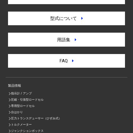
型式について
用語集
FAQ
製品情報
指示計 / アンプ
圧縮・引張型ロードセル
専用型ロードセル
台はかり
圧力トランスデューサー（ひずみ式）
トルクメーター
ジャンクションボックス