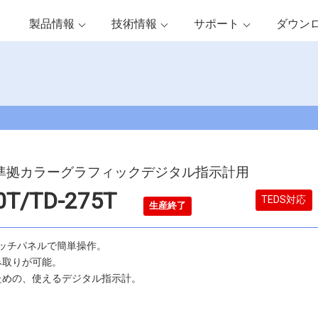
製品情報
技術情報
サポート
ダウン
格準拠カラーグラフィックデジタル指示計用
80T/TD-275T
TEDS対応
生産終了
タッチパネルで簡単操作。
み取りが可能。
ための、使えるデジタル指示計。