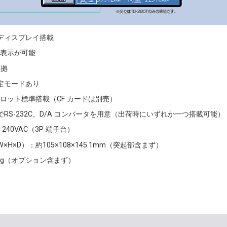
ディスプレイ搭載
の表示が可能
準拠
定モードあり
スロット標準搭載（CF カードは別売）
RS-232C、D/A コンバータを用意（出荷時にいずれか一つ搭載可能）
240VAC（3P 端子台）
×H×D）：約105×108×145.1mm（突起部含まず）
5kg（オプション含まず）