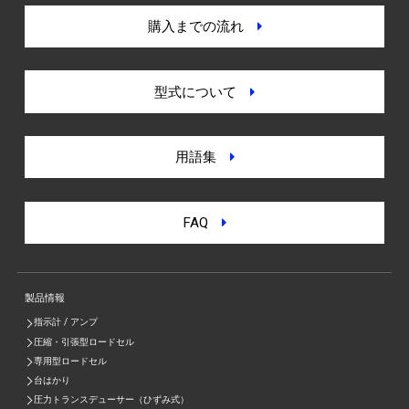
購入までの流れ
型式について
用語集
FAQ
製品情報
指示計 / アンプ
圧縮・引張型ロードセル
専用型ロードセル
台はかり
圧力トランスデューサー（ひずみ式）