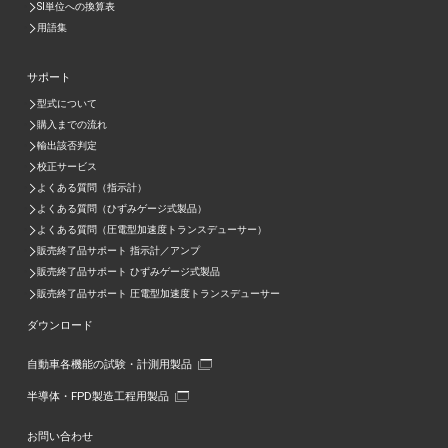
SI単位への換算表
用語集
サポート
型式について
購入までの流れ
輸出該否判定
校正サービス
よくある質問（指示計）
よくある質問（ひずみゲージ式製品）
よくある質問（圧電型加速度トランスデューサー）
販売終了品サポート 指示計／アンプ
販売終了品サポート ひずみゲージ式製品
販売終了品サポート 圧電型加速度トランスデューサー
ダウンロード
自動車各機能の試験・計測用製品
半導体・FPD製造工程用製品
お問い合わせ