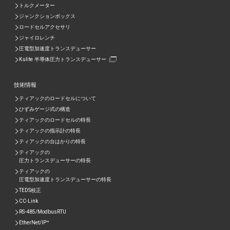
トルクメーター
ジャンクションボックス
ロードセルアクセサリ
ジャイロレンチ
圧電型加速度トランスデューサー
Kulite 半導体圧力トランスデューサー
技術情報
ティアックのロードセルについて
ひずみゲージ式の構造
ティアックのロードセルの特長
ティアックの指示計の特長
ティアックの台はかりの特長
ティアックの
圧力トランスデューサーの特長
ティアックの
圧電型加速度トランスデューサーの特⾧
TEDS校正
CC-Link
RS-485/ModbusRTU
EtherNet/IP™