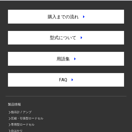
購入までの流れ
型式について
用語集
FAQ
製品情報
指示計 / アンプ
圧縮・引張型ロードセル
専用型ロードセル
台はかり