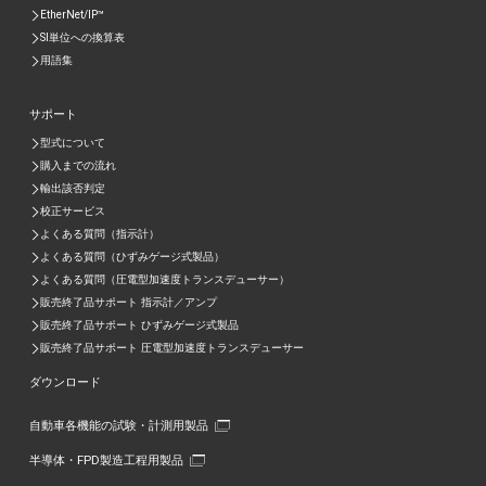
EtherNet/IP™
SI単位への換算表
用語集
サポート
型式について
購入までの流れ
輸出該否判定
校正サービス
よくある質問（指示計）
よくある質問（ひずみゲージ式製品）
よくある質問（圧電型加速度トランスデューサー）
販売終了品サポート 指示計／アンプ
販売終了品サポート ひずみゲージ式製品
販売終了品サポート 圧電型加速度トランスデューサー
ダウンロード
自動車各機能の試験・計測用製品
半導体・FPD製造工程用製品