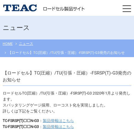
togg
navi
ニュース
HOME
ニュース
【ロードセル】TC(圧縮）/TU(引張・圧縮）-FSRSP(T)-G3発売のお知らせ
【ロードセル】TC(圧縮）/TU(引張・圧縮）-FSRSP(T)-G3発売の
お知らせ
ロードセルTC(圧縮）/TU(引張・圧縮）-FSRSP(T)-G3 2020年1月より発売し
ます。
スパッタリングゲージ採用、ローコスト化を実現しました。
詳しくは下記をご覧ください。
TC-FSRSP(T)☐☐N-G3
：
製品情報はこちら
TU-FSRSP(T)☐☐N-G3
：
製品情報はこちら