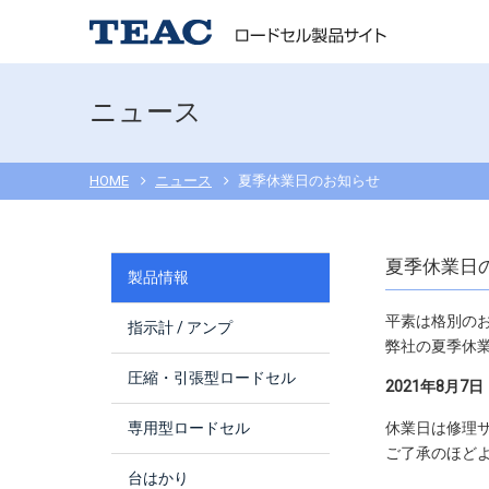
ニュース
HOME
ニュース
夏季休業日のお知らせ
夏季休業日
製品情報
平素は格別の
指示計 / アンプ
弊社の夏季休
圧縮・引張型ロードセル
2021年8月7
専用型ロードセル
休業日は修理
ご了承のほど
台はかり