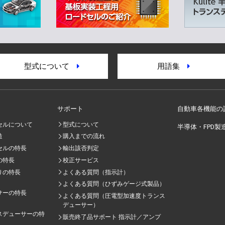
型式について
用語集
サポート
自動車各機能の
セルについて
型式について
半導体・FPD製
造
購入までの流れ
セルの特長
輸出該否判定
の特長
校正サービス
りの特長
よくある質問（指示計）
よくある質問（ひずみゲージ式製品）
サーの特長
よくある質問（圧電型加速度トランス
デューサー）
スデューサーの特
販売終了品サポート 指示計／アンプ